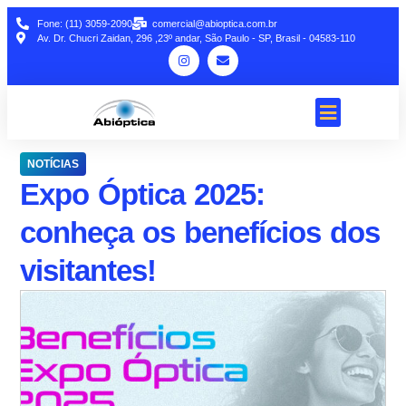
Fone: (11) 3059-2090
comercial@abioptica.com.br
Av. Dr. Chucri Zaidan, 296 ,23º andar, São Paulo - SP, Brasil - 04583-110
NOTÍCIAS
Expo Óptica 2025:
conheça os benefícios dos
visitantes!