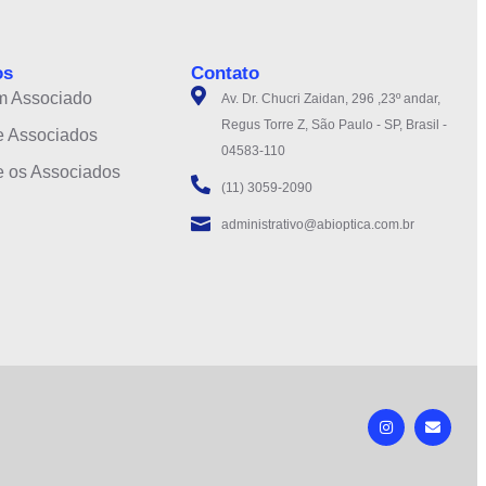
os
Contato
m Associado
Av. Dr. Chucri Zaidan, 296 ,23º andar,
Regus Torre Z, São Paulo - SP, Brasil -
e Associados
04583-110
e os Associados
(11) 3059-2090
administrativo@abioptica.com.br