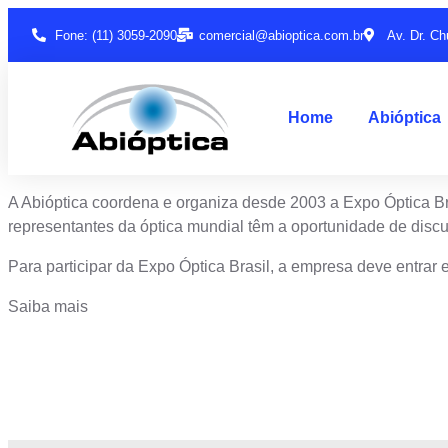
Fone: (11) 3059-2090
comercial@abioptica.com.br
Av. Dr. Ch
Home
Abióptica
A Abióptica coordena e organiza desde 2003 a Expo Óptica Bra
representantes da óptica mundial têm a oportunidade de discu
Para participar da Expo Óptica Brasil, a empresa deve entrar 
Saiba mais
Junte-se a Abióptica, a mais representativa 