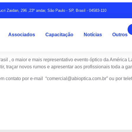
ucri Zaidan, 296 ,23º andar, São Paulo - SP, Brasil - 04583-110
Associados
Capacitação
Notícias
Outros
sil , o maior e mais representativo evento óptico da América 
tir, traçar novos rumos e apresentar aos profissionais toda a 
em contato por e-mail “
comercial@abioptica.com.br
” ou por tel
instituição do setor óptico brasileiro