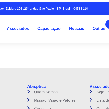
ucri Zaidan, 296 ,23º andar, São Paulo - SP, Brasil - 04583-110
Associados
Capacitação
Notícias
Outros
instituição do setor óptico brasileiro
Abióptica
Associad
Quem Somos
Seja u
Missão, Visão e Valores
Lista d
Conselho
Contat