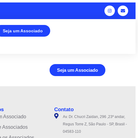
Seja um Associado
Seja um Associado
os
Contato
m Associado
Av. Dr. Chucri Zaidan, 296 ,23º andar,
Regus Torre Z, São Paulo - SP, Brasil -
e Associados
04583-110
e os Associados