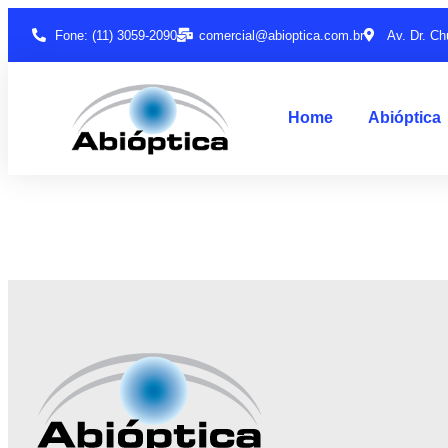
Fone: (11) 3059-2090
comercial@abioptica.com.br
Av. Dr. Ch
Home
Abióptica
Junte-se a Abióptica, a mais representativa 