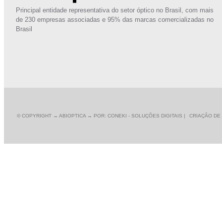
Principal entidade representativa do setor óptico no Brasil, com mais
de 230 empresas associadas e 95% das marcas comercializadas no
Brasil
© COPYRIGHT
→ ABIOPTICA → POR: CONEKI - SOLUÇÕES DIGITAIS |
CRIAÇÃO DE 