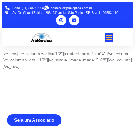
Fone: (11) 3059-2090
comercial@abioptica.com.br
Av. Dr. Chucri Zaidan, 296 ,23º andar, São Paulo - SP, Brasil - 04583-110
[vc_row][vc_column width=”1/2″][contact-form-7 id=”4″][/vc_column]
[vc_column width=”1/2″][vc_single_image image=”108″][/vc_column]
[/vc_row]
Junte-se a Abióptica, a mais
representativa instituição do setor óptico
brasileiro
Seja um Associado