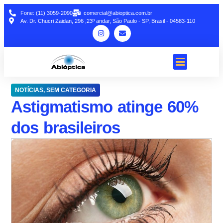
Fone: (11) 3059-2090
comercial@abioptica.com.br
Av. Dr. Chucri Zaidan, 296 ,23º andar, São Paulo - SP, Brasil - 04583-110
NOTÍCIAS
,
SEM CATEGORIA
Astigmatismo atinge 60%
dos brasileiros