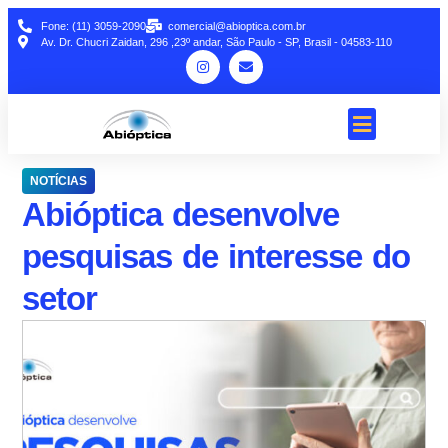
Fone: (11) 3059-2090
comercial@abioptica.com.br
Av. Dr. Chucri Zaidan, 296 ,23º andar, São Paulo - SP, Brasil - 04583-110
NOTÍCIAS
Abióptica desenvolve
pesquisas de interesse do
setor