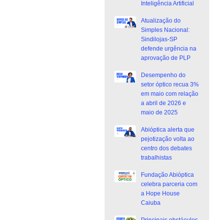
Inteligência Artificial
Atualização do
Simples Nacional:
Sindilojas-SP
defende urgência na
aprovação de PLP
Desempenho do
setor óptico recua 3%
em maio com relação
a abril de 2026 e
maio de 2025
Abióptica alerta que
pejotização volta ao
centro dos debates
trabalhistas
Fundação Abióptica
celebra parceria com
a Hope House
Caiuba
Principais obstáculos