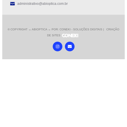
administrativo@abioptica.com.br
© COPYRIGHT
→ ABIOPTICA → POR: CONEKI - SOLUÇÕES DIGITAIS |
CRIAÇÃO
DE SITES