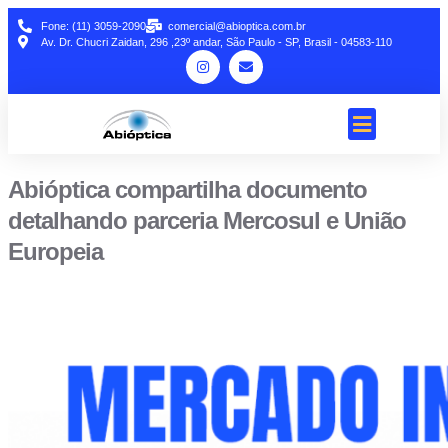
Fone: (11) 3059-2090
comercial@abioptica.com.br
Av. Dr. Chucri Zaidan, 296 ,23º andar, São Paulo - SP, Brasil - 04583-110
Abióptica compartilha documento
detalhando parceria Mercosul e União
Europeia