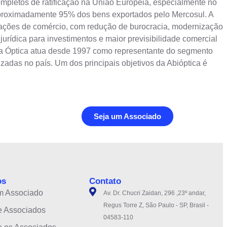
ompletos de ratificação na União Europeia, especialmente no
 aproximadamente 95% dos bens exportados pelo Mercosul. A
relações de comércio, com redução de burocracia, modernização
urídica para investimentos e maior previsibilidade comercial
tria Óptica atua desde 1997 como representante do segmento
das no país. Um dos principais objetivos da Abióptica é
Seja um Associado
os
Contato
m Associado
Av. Dr. Chucri Zaidan, 296 ,23º andar,
Regus Torre Z, São Paulo - SP, Brasil -
e Associados
04583-110