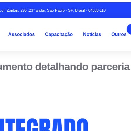
ucri Zaidan, 296 ,23º andar, São Paulo - SP, Brasil - 04583-110
Associados
Capacitação
Notícias
Outros
umento detalhando parceria