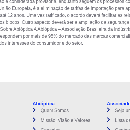
ação é considerada provisória, enquanto seguem os processos c
União Europeia, é a eliminação de tarifas de importação para
té 12 anos. Uma vez ratificado, o acordo deverá facilitar as 
os blocos. Outro aspecto deverá ser a ampliação da segurança j
 Sobre Abióptica A Abióptica – Associação Brasileira da Indús
respondem por mais de 95% do mercado das marcas comercializa
 dos interesses do consumidor e do setor.
instituição do setor óptico brasileiro
Abióptica
Associad
Quem Somos
Seja u
Missão, Visão e Valores
Lista d