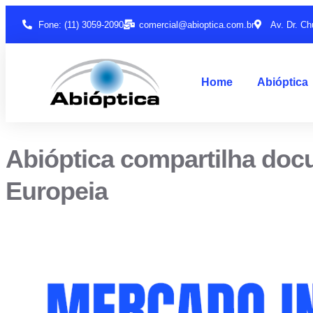
Fone: (11) 3059-2090
comercial@abioptica.com.br
Av. Dr. Ch
Home
Abióptica
Abióptica compartilha doc
Europeia