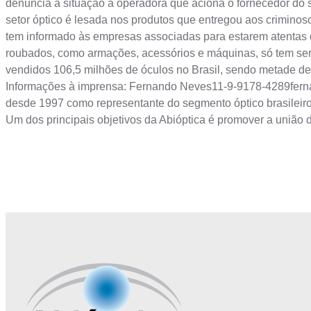
denuncia a situação à operadora que aciona o fornecedor do 
setor óptico é lesada nos produtos que entregou aos criminoso
tem informado às empresas associadas para estarem atentas q
roubados, como armações, acessórios e máquinas, só tem serv
vendidos 106,5 milhões de óculos no Brasil, sendo metade de p
Informações à imprensa: Fernando
Neves11-9-9178-4289fer
desde 1997 como representante do segmento óptico brasilei
Um dos principais objetivos da Abióptica é promover a união d
Junte-se a Abióptica, a mais representativa 