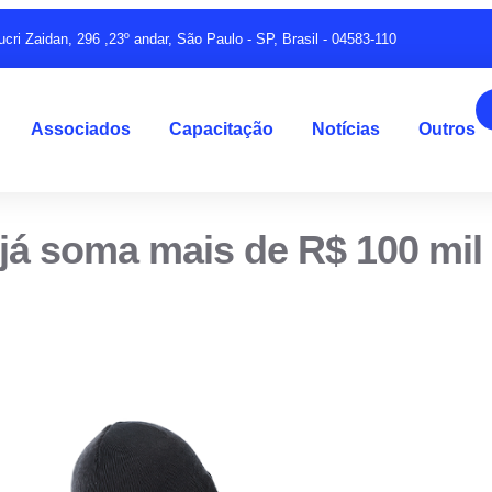
ucri Zaidan, 296 ,23º andar, São Paulo - SP, Brasil - 04583-110
Associados
Capacitação
Notícias
Outros
 já soma mais de R$ 100 mi