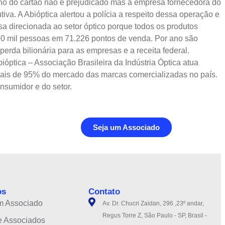
ono do cartão não é prejudicado mas a empresa fornecedora do
iva. A Abióptica alertou a polícia a respeito dessa operação e
 direcionada ao setor óptico porque todos os produtos
190 mil pessoas em 71.226 pontos de venda. Por ano são
erda bilionária para as empresas e a receita federal.
ióptica – Associação Brasileira da Indústria Óptica atua
ais de 95% do mercado das marcas comercializadas no país.
onsumidor e do setor.
Seja um Associado
os
Contato
m Associado
Av. Dr. Chucri Zaidan, 296 ,23º andar,
Regus Torre Z, São Paulo - SP, Brasil -
e Associados