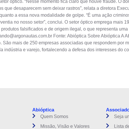
setor óptico. “Nesse momento fica claro que houve fraude. O d
s que desaparecem sem deixar rastros”, relata a diretora Execut
uanto a essa nova modalidade de golpe. “É uma ação criminosa
entia no nosso setor”, conclui. O setor óptico emprega mais 
rodutos falsificados e de origem ilegal, o que representa uma p
nando@argonautas.com.br
Fonte: Abióptica Sobre Abióptica A Ab
ro. São mais de 250 empresas associadas que respondem por m
a indústria e varejo, fortalecendo a defesa dos interesses do c
instituição do setor óptico brasileiro
Abióptica
Associad
Quem Somos
Seja u
Missão, Visão e Valores
Lista d